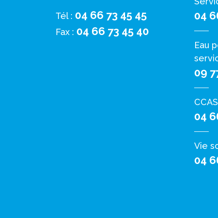
Servi
04 66 73 45 45
04 6
Tél :
04 66 73 45 40
Fax :
Eau p
servi
09 7
CCAS
04 6
Vie s
04 6