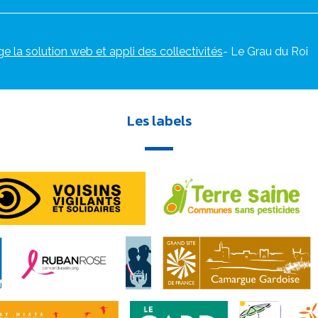
ge la solution web et appli des collectivités
- Le Grau du Roi
Les labels