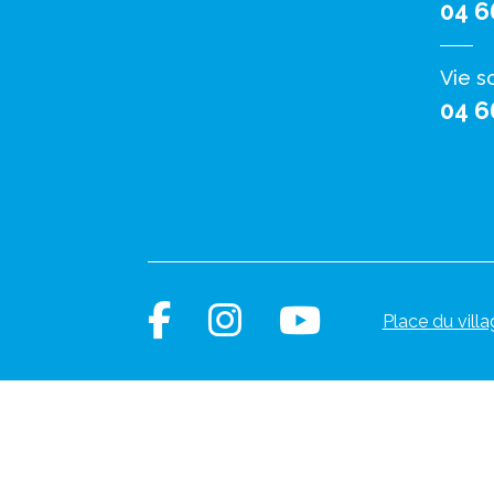
04 6
Vie s
04 6
Place du villa