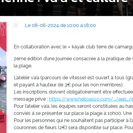
Le 08-06-2024 de 10:00 à 18:00
En collaboration avec le « kayak club terre de camarg
2ème édition d’une journée consacrée à la pratique de v
la plage.
L’atelier va’a (parcours de vitesse) est ouvert à tous (
et payant à hauteur de 3€ pour les non membres).
Les inscriptions doivent obligatoirement être effectuées
message privé :
https://www.helloasso.com/…/aep…/
Pour l’atelier va’a, les équipes seront constituées au 
conviés à se présenter sur place la plage à 10h00. Une b
Pour les personnes qui ne souhaitent pas participer à l’a
couronnes de fleurs (2€) sera disponible sur place. Pour