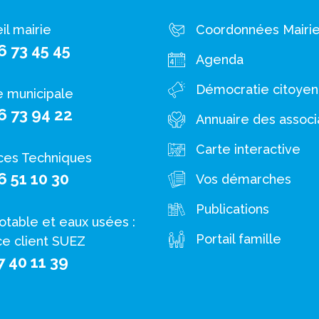
il mairie
Coordonnées Mairi
6 73 45 45
Agenda
Démocratie citoye
e municipale
6 73 94 22
Annuaire des associ
Carte interactive
ces Techniques
6 51 10 30
Vos démarches
Publications
otable et eaux usées :
Portail famille
ce client SUEZ
7 40 11 39