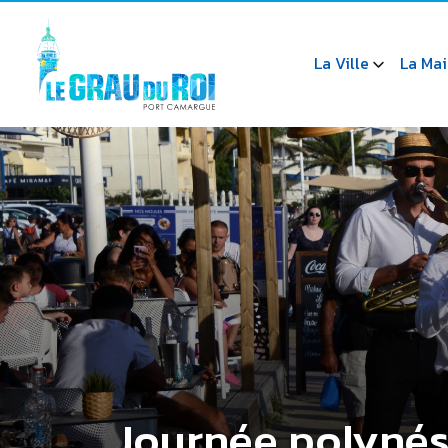
La Ville
La Mai
Journée polynési