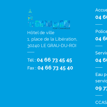
Accue
04 6
Polic
Hôtel de ville
04 6
1, place de la Libération,
30240 LE GRAU-DU-ROI
Servi
04 66 73 45 45
04 6
Tél :
04 66 73 45 40
Fax :
Eau p
servi
09 7
CCAS