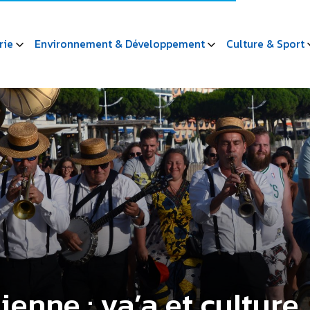
rie
Environnement & Développement
Culture & Sport
enne : va’a et culture