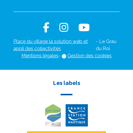
Place du village la solution web et
- Le Grau
appli des collectivités
du Roi
Mentions légales
-
Gestion des cookies
Les labels