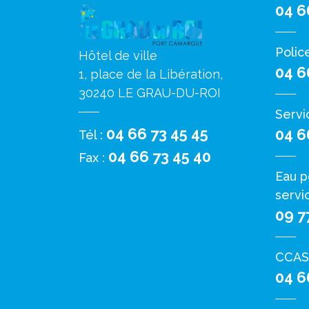
04 6
Polic
Hôtel de ville
04 6
1, place de la Libération,
30240 LE GRAU-DU-ROI
Servi
04 66 73 45 45
04 6
Tél :
04 66 73 45 40
Fax :
Eau p
servi
09 7
CCAS
04 6