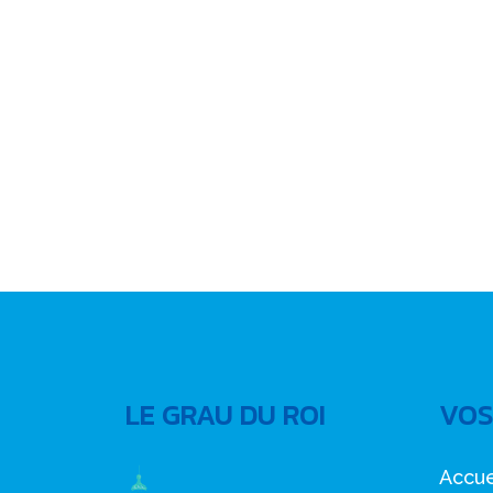
LE GRAU DU ROI
VOS
Accue