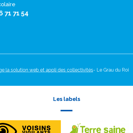
colaire
6 71 71 54
ge la solution web et appli des collectivités
- Le Grau du Roi
Les labels