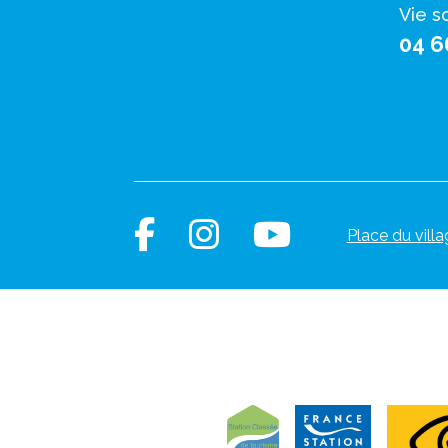
Vie s
04 6
Place du villa