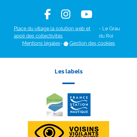
Place du village la solution web et
- Le Grau
appli des collectivités
du Roi
Mentions légales
-
Gestion des cookies
Les labels