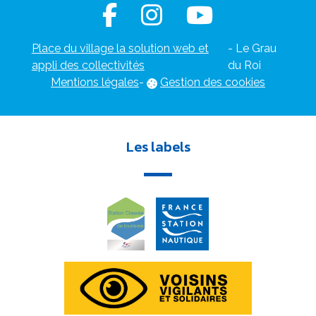
Place du village la solution web et
- Le Grau
appli des collectivités
du Roi
Mentions légales
-
Gestion des cookies
Les labels