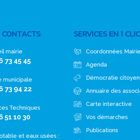
 CONTACTS
SERVICES EN 1 CLI
il mairie
Coordonnées Mairi
6 73 45 45
Agenda
Démocratie citoye
e municipale
6 73 94 22
Annuaire des associ
Carte interactive
ces Techniques
6 51 10 30
Vos démarches
Publications
otable et eaux usées :