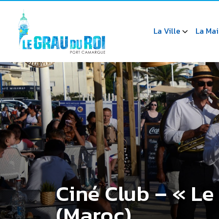
La Ville
La Mai
Ciné Club – « L
(Maroc)