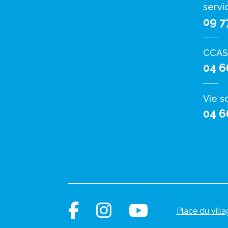
servi
09 7
CCAS
04 6
Vie s
04 6
Place du villa