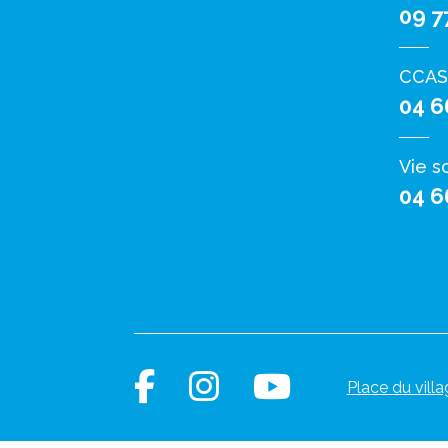
09 7
CCAS
04 6
Vie s
04 6
Place du villa