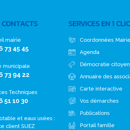
 CONTACTS
SERVICES EN 1 CLI
il mairie
Coordonnées Mairi
6 73 45 45
Agenda
Démocratie citoye
e municipale
6 73 94 22
Annuaire des associ
Carte interactive
ces Techniques
6 51 10 30
Vos démarches
Publications
otable et eaux usées :
Portail famille
ce client SUEZ