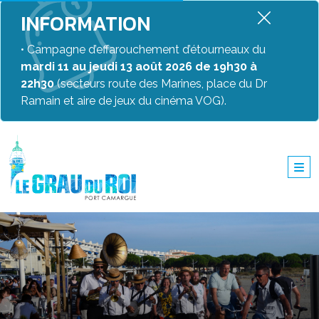
INFORMATION
• Campagne d’effarouchement d’étourneaux du
mardi 11 au jeudi 13 août 2026 de 19h30 à
22h30
(secteurs route des Marines, place du Dr
Ramain et aire de jeux du cinéma VOG).