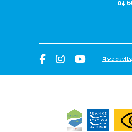
04 6
Place du villa