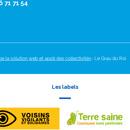
6 71 71 54
ge la solution web et appli des collectivités
- Le Grau du Roi
Les labels