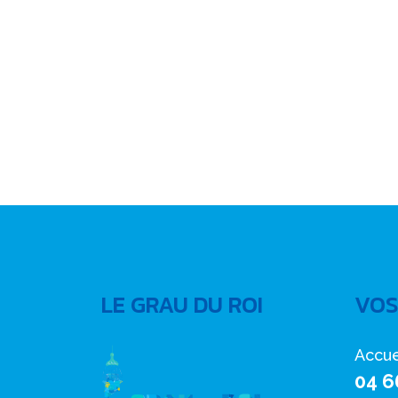
LE GRAU DU ROI
VOS
Accue
04 6