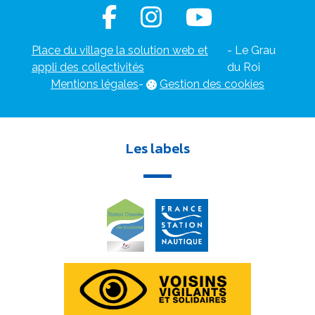
Place du village la solution web et
- Le Grau
appli des collectivités
du Roi
Mentions légales
-
Gestion des cookies
Les labels