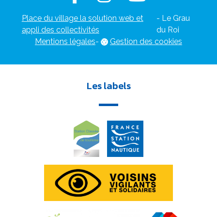
Place du village la solution web et
- Le Grau
appli des collectivités
du Roi
Mentions légales
-
Gestion des cookies
Les labels