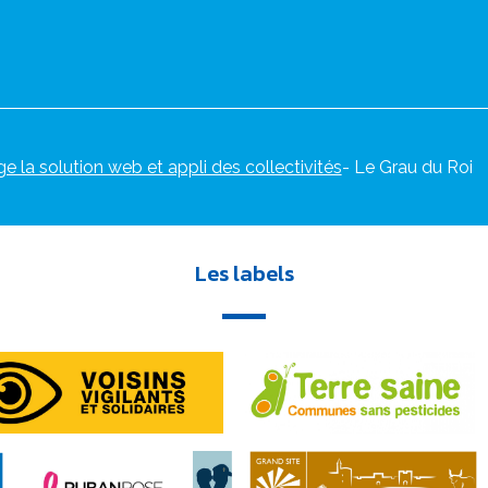
ge la solution web et appli des collectivités
- Le Grau du Roi
Les labels