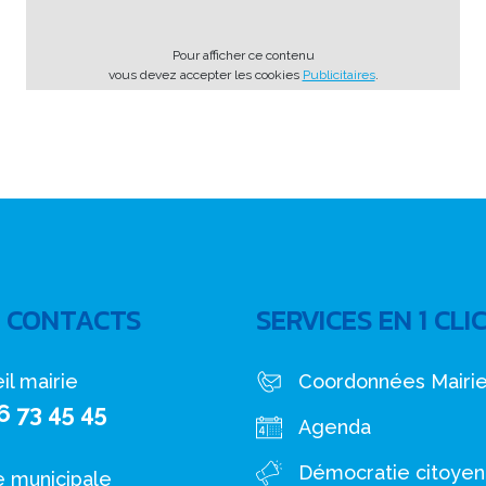
Pour afficher ce contenu
vous devez accepter les cookies
Publicitaires
.
 CONTACTS
SERVICES EN 1 CLI
il mairie
Coordonnées Mairi
6 73 45 45
Agenda
Démocratie citoye
e municipale