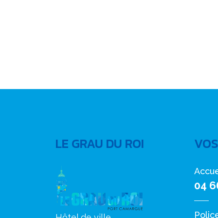
LE GRAU DU ROI
VOS
Accue
04 6
Polic
Hôtel de ville