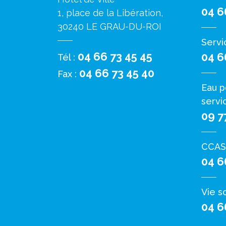
04 6
1, place de la Libération,
30240 LE GRAU-DU-ROI
Servi
04 66 73 45 45
04 6
Tél :
04 66 73 45 40
Fax :
Eau p
servi
09 7
CCAS
04 6
Vie s
04 6