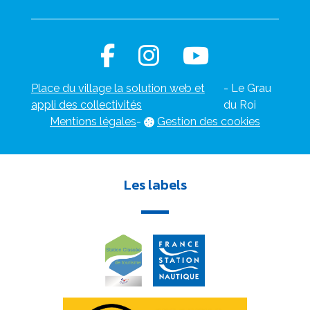
Place du village la solution web et
- Le Grau
appli des collectivités
du Roi
Mentions légales
-
Gestion des cookies
Les labels