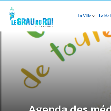
La Ville
La Mai
Agenda des méd