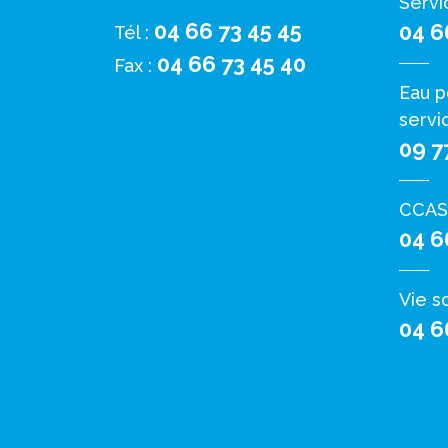
Servi
04 66 73 45 45
04 6
Tél :
04 66 73 45 40
Fax :
Eau p
servi
09 7
CCAS
04 6
Vie s
04 6