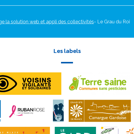
ge la solution web et appli des collectivités
- Le Grau du Roi
Les labels