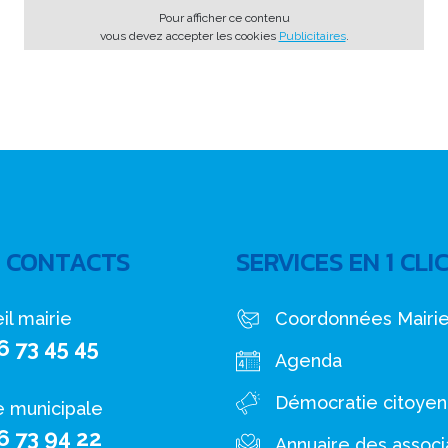
Pour afficher ce contenu
vous devez accepter les cookies
Publicitaires
.
 CONTACTS
SERVICES EN 1 CLI
il mairie
Coordonnées Mairi
6 73 45 45
Agenda
Démocratie citoye
e municipale
6 73 94 22
Annuaire des associ