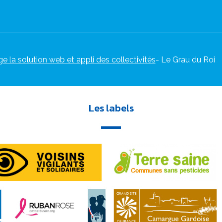
ge la solution web et appli des collectivités
- Le Grau du Roi
Les labels