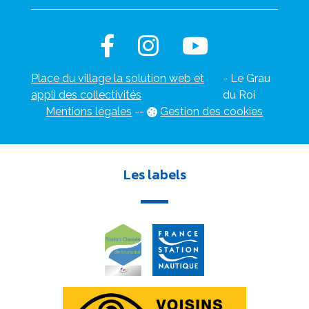
Place du village la solution web et
- Le Grau
appli des collectivités
du Roi
Mentions légales
-
-
Gestion des cookies
Les labels