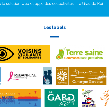
e la solution web et appli des collectivités
- Le Grau du Roi
Les labels