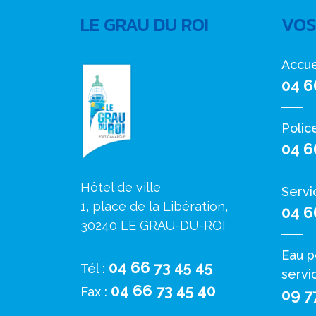
LE GRAU DU ROI
VOS
Accue
04 6
Polic
04 6
Hôtel de ville
Servi
1, place de la Libération,
04 6
30240 LE GRAU-DU-ROI
Eau p
04 66 73 45 45
Tél :
servi
04 66 73 45 40
Fax :
09 7