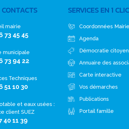
 CONTACTS
SERVICES EN 1 CLI
il mairie
Coordonnées Mairi
6 73 45 45
Agenda
Démocratie citoye
e municipale
6 73 94 22
Annuaire des associ
Carte interactive
ces Techniques
6 51 10 30
Vos démarches
Publications
otable et eaux usées :
Portail famille
ce client SUEZ
7 40 11 39