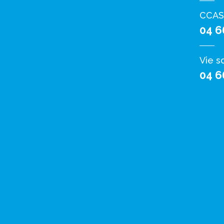
CCAS
04 6
Vie s
04 6