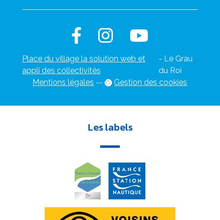
Place du village la solution web et
- Le Grau
appli des collectivités
du Roi
Mentions légales
-
-
Gestion des cookies
Les labels